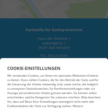
Fachstelle für Suchtprävention
Haus der Diakonie 1
Kaplangasse 1
36251 Bad Hersfeld
Tel.: 06621-61091
Mail: fsp.diakonie.hefrof@ekkw.de
COOKIE-EINSTELLUNGEN
Wir verwenden Cookies, um Ihnen ein optimales Webseiten-Erlebnis
zu bieten. Dazu zählen Cookies, die für den Betrieb der Seite und für
die Steuerung der Inhalte notwendig sind, sowie solche, die lediglich
zu anonymen Statistikzwecken, für Komforteinstellungen oder zur
Anzeige personalisierter Inhalte genutzt werden. Sie können selbst
entscheiden, welche Kategorien Sie zulassen möchten. Bitte beachten
Sie, dass auf Basis Ihrer Einstellungen womöglich nicht mehr alle
Der Träger
Funktionalitäten der Seite zur Verfügung stehen. Weitere