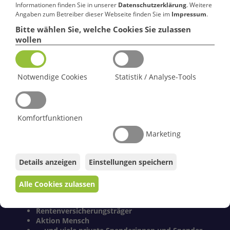
Informationen finden Sie in unserer
Datenschutzerklärung
. Weitere
Das Diakonische Werk Hersfeld-Rotenburg ist als
Angaben zum Betreiber dieser Webseite finden Sie im
Impressum
.
Einrichtung des Kirchenkreises eine Körperschaft des
Bitte wählen Sie, welche Cookies Sie zulassen
öffentlichen Rechts. Es wurde 1980 von dem ehemaligen
wollen
Kirchenkreisen Hersfeld und Rotenburg gegründet und ist
Träger der auf der Homepage aufgeführten Angebote.
Geschäftsführer
ist Tobias Hoffmann.
Notwendige Cookies
Statistik / Analyse-Tools
Der
Vorsitzende
des geschäftsführenden Ausschusses ist
Stv. Dekan Michael Zehender.
Zur Finanzierung dieser Angebote tragen
Komfortfunktionen
dankenswerterweise bei:
Marketing
Evangelische Kirche von Kurhessen-Waldeck
Kirchenkreis Hersfeld-Rotenburg
Landkreis Hersfeld-Rotenburg
Details anzeigen
Einstellungen speichern
Land Hessen
Stadt Bad Hersfeld
Alle Cookies zulassen
Europäische Union
Agentur für Arbeit
Rentenversicherungsträger
Aktion Mensch