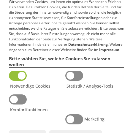
Wir verwenden Cookies, um Ihnen ein optimales Webseiten-Erlebnis
konto Kirchenkreisamt Hersfeld und Rotenburg
zu bieten. Dazu zählen Cookies, die für den Betrieb der Seite und für
die Steuerung der Inhalte notwendig sind, sowie solche, die lediglich
Sparkasse Bad Hersfeld-Rotenburg IBAN: DE96 5325 0000
zu anonymen Statistikzwecken, für Komforteinstellungen oder zur
0001 0031 09
Anzeige personalisierter Inhalte genutzt werden. Sie können selbst
VR-Bankverein Bad Hersfeld-Rotenburg eG IBAN: DE17 5329
entscheiden, welche Kategorien Sie zulassen möchten. Bitte beachten
0000 0001 0058 71
Sie, dass auf Basis Ihrer Einstellungen womöglich nicht mehr alle
Funktionalitäten der Seite zur Verfügung stehen. Weitere
Evangelische Bank IBAN: DE02 5206 0410 0001 9001 02
Informationen finden Sie in unserer
Datenschutzerklärung
. Weitere
Angaben zum Betreiber dieser Webseite finden Sie im
Impressum
.
Bitte wählen Sie, welche Cookies Sie zulassen
wollen
Notwendige Cookies
Statistik / Analyse-Tools
Komfortfunktionen
Marketing
Haus der Diakonie 1
Kaplangasse 1