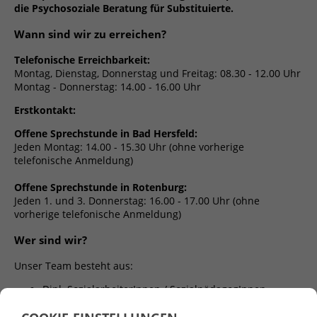
die
Psychosoziale Beratung für Substituierte.
Wann sind wir zu erreichen?
Telefonische Erreichbarkeit:
Montag, Dienstag, Donnerstag und Freitag: 08.30 - 12.00 Uhr
Montag - Donnerstag: 14.00 - 16.00 Uhr
Erstkontakt:
Offene Sprechstunde in Bad Hersfeld:
Jeden Montag: 14.00 - 15.30 Uhr (ohne vorherige
telefonische Anmeldung)
Offene Sprechstunde in Rotenburg:
Jeden 1. und 3. Donnerstag: 16.00 - 17.00 Uhr (ohne
vorherige telefonische Anmeldung)
Wer sind wir?
Unser Team besteht aus:
Dipl. SozialarbeiterInnen / SozialpädagogInnen
Dipl. Pädagogin (alle mit therapeutischer
Zusatzausbildung)