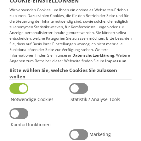
COOKIE-EINSTELLUNGEN
Dipl. Oecotrophologin
Wir verwenden Cookies, um Ihnen ein optimales Webseiten-Erlebnis
Sekretärinnen
zu bieten. Dazu zählen Cookies, die für den Betrieb der Seite und für
die Steuerung der Inhalte notwendig sind, sowie solche, die lediglich
Gefördert aus Mitteln des Europäischen Sozialfonds und
zu anonymen Statistikzwecken, für Komforteinstellungen oder zur
des Landes Hessen
Anzeige personalisierter Inhalte genutzt werden. Sie können selbst
entscheiden, welche Kategorien Sie zulassen möchten. Bitte beachten
Sie, dass auf Basis Ihrer Einstellungen womöglich nicht mehr alle
Funktionalitäten der Seite zur Verfügung stehen. Weitere
Informationen finden Sie in unserer
Datenschutzerklärung
. Weitere
Angaben zum Betreiber dieser Webseite finden Sie im
Impressum
.
Bitte wählen Sie, welche Cookies Sie zulassen
wollen
Notwendige Cookies
Statistik / Analyse-Tools
Komfortfunktionen
Marketing