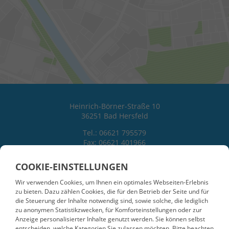
Heinrich-Börner-Straße 10
36251 Bad Hersfeld
Tel.: 06621 795579
Fax: 06621 401966
Mail: tafel.hersfeld@ekkw.de
Internet: www.diakonie-hef-rof/soziale-hilfe-
COOKIE-EINSTELLUNGEN
beratung/uebersicht.de
Wir verwenden Cookies, um Ihnen ein optimales Webseiten-Erlebnis
zu bieten. Dazu zählen Cookies, die für den Betrieb der Seite und für
die Steuerung der Inhalte notwendig sind, sowie solche, die lediglich
zu anonymen Statistikzwecken, für Komforteinstellungen oder zur
Anzeige personalisierter Inhalte genutzt werden. Sie können selbst
entscheiden, welche Kategorien Sie zulassen möchten. Bitte beachten