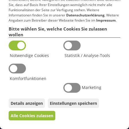
Sie, dass auf Basis Ihrer Einstellungen womöglich nicht mehr alle
Funktionalitäten der Seite zur Verfügung stehen. Weitere
Informationen finden Sie in unserer
Datenschutzerklärung
. Weitere
Angaben zum Betreiber dieser Webseite finden Sie im
Impressum
.
Der Träger
Bitte wählen Sie, welche Cookies Sie zulassen
Das Diakonische Werk Hersfeld-Rotenburg ist als
wollen
Einrichtung des Kirchenkreises eine Körperschaft des
öffentlichen Rechts. Es wurde 1980 von dem ehemaligen
Kirchenkreisen Hersfeld und Rotenburg gegründet und ist
Notwendige Cookies
Statistik / Analyse-Tools
Träger der auf der Homepage aufgeführten Angebote.
Geschäftsführer
ist Tobias Hoffmann.
Der
Vorsitzende
des geschäftsführenden Ausschusses ist
Komfortfunktionen
Stv. Dekan Michael Zehender.
Marketing
Zur Finanzierung dieser Angebote tragen
dankenswerterweise bei:
Details anzeigen
Einstellungen speichern
Evangelische Kirche von Kurhessen-Waldeck
Kirchenkreis Hersfeld-Rotenburg
Landkreis Hersfeld-Rotenburg
Alle Cookies zulassen
Land Hessen
Stadt Bad Hersfeld